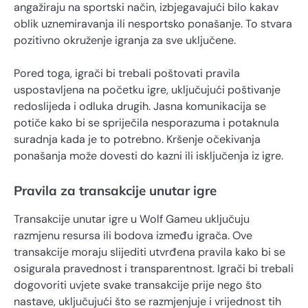
angažiraju na sportski način, izbjegavajući bilo kakav
oblik uznemiravanja ili nesportsko ponašanje. To stvara
pozitivno okruženje igranja za sve uključene.
Pored toga, igrači bi trebali poštovati pravila
uspostavljena na početku igre, uključujući poštivanje
redoslijeda i odluka drugih. Jasna komunikacija se
potiče kako bi se spriječila nesporazuma i potaknula
suradnja kada je to potrebno. Kršenje očekivanja
ponašanja može dovesti do kazni ili isključenja iz igre.
Pravila za transakcije unutar igre
Transakcije unutar igre u Wolf Gameu uključuju
razmjenu resursa ili bodova između igrača. Ove
transakcije moraju slijediti utvrđena pravila kako bi se
osigurala pravednost i transparentnost. Igrači bi trebali
dogovoriti uvjete svake transakcije prije nego što
nastave, uključujući što se razmjenjuje i vrijednost tih