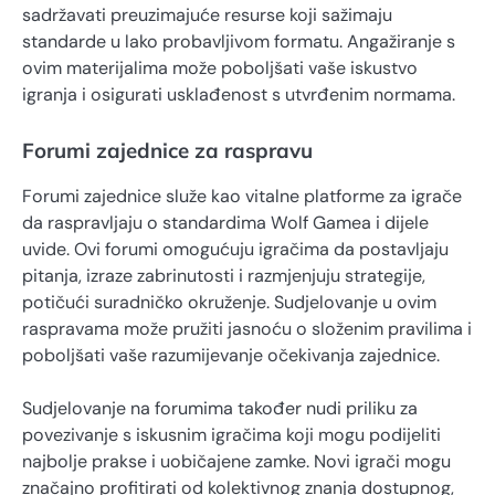
sadržavati preuzimajuće resurse koji sažimaju
standarde u lako probavljivom formatu. Angažiranje s
ovim materijalima može poboljšati vaše iskustvo
igranja i osigurati usklađenost s utvrđenim normama.
Forumi zajednice za raspravu
Forumi zajednice služe kao vitalne platforme za igrače
da raspravljaju o standardima Wolf Gamea i dijele
uvide. Ovi forumi omogućuju igračima da postavljaju
pitanja, izraze zabrinutosti i razmjenjuju strategije,
potičući suradničko okruženje. Sudjelovanje u ovim
raspravama može pružiti jasnoću o složenim pravilima i
poboljšati vaše razumijevanje očekivanja zajednice.
Sudjelovanje na forumima također nudi priliku za
povezivanje s iskusnim igračima koji mogu podijeliti
najbolje prakse i uobičajene zamke. Novi igrači mogu
značajno profitirati od kolektivnog znanja dostupnog,