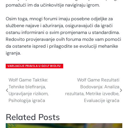
pomažući im da učinkovitije navigiraju igrom.
Osim toga, mnogi forumi imaju posebne odjeljke za
službene najave i ažuriranja, osiguravajući da igrači
ostanu informirani o svim promjenama u standardima.
Redovito provjeravanje ovih foruma može vam pomoći
da ostanete ispred i prilagodite se evoluciji mehanike
igranja.
VARIJACIJE PRAVILA U GOLF WOLFU
Wolf Game Taktike:
Wolf Game Rezultati
Post
Tehnike blefiranja,
Bodovanja: Analiza
navigation
Upravljanje rizikom,
rezultata, Metrike izvedbe,
Psihologija igrača
Evaluacije igrača
Related Posts