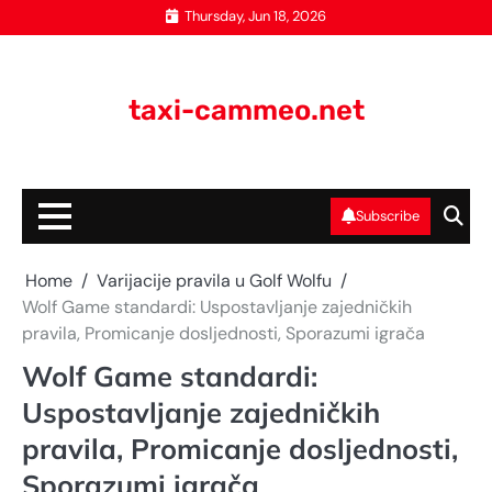
Skip
Thursday, Jun 18, 2026
to
content
taxi-cammeo.net
Subscribe
Home
Varijacije pravila u Golf Wolfu
Wolf Game standardi: Uspostavljanje zajedničkih
pravila, Promicanje dosljednosti, Sporazumi igrača
Wolf Game standardi:
Uspostavljanje zajedničkih
pravila, Promicanje dosljednosti,
Sporazumi igrača