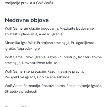
Varijacije pravila u Golf Wolfu
Nedavne objave
Wolf Game simulacije bodovanja: Vježbajte bodovanje,
strateško planiranje, analizu igranja
Dinamika igre Wolf: Promjena strategija, Prilagodljivost
igrača, Napredak igre
Wolf Game Stilovi Igranja: Agresivni pristupi, Konzervativne
strategije, Uravnotežene taktike
Wolf Game Interpretacije: Razumijevanje pravila,
Perspektive igrača, Uobičajene zablude
Wolf Game Formacije: Postavke tima, Pozicioniranje igrača,
Strateške prednosti