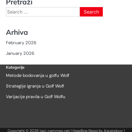
Pretraži
Search
for:
Arhiva
February 2026
January 2026
Kategorije
Metode bodovanja u golfu Wolf
Strategije igranja u Golf Wolf
Varijacije pravila u Golf Wolfu
Copyright © 2026
taxi-cammeo.net
| Headline News by
Ascendoor
|