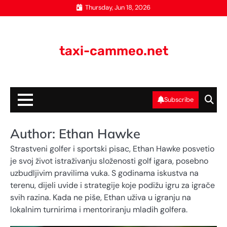
Skip
Thursday, Jun 18, 2026
to
content
taxi-cammeo.net
Subscribe
Author:
Ethan Hawke
Strastveni golfer i sportski pisac, Ethan Hawke posvetio
je svoj život istraživanju složenosti golf igara, posebno
uzbudljivim pravilima vuka. S godinama iskustva na
terenu, dijeli uvide i strategije koje podižu igru za igrače
svih razina. Kada ne piše, Ethan uživa u igranju na
lokalnim turnirima i mentoriranju mladih golfera.