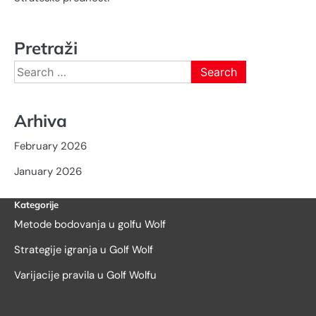
Pretraži
Search
for:
Arhiva
February 2026
January 2026
Kategorije
Metode bodovanja u golfu Wolf
Strategije igranja u Golf Wolf
Varijacije pravila u Golf Wolfu