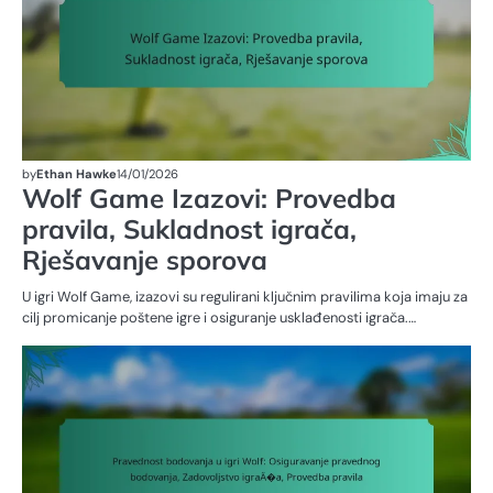
by
Ethan Hawke
14/01/2026
Wolf Game Izazovi: Provedba
pravila, Sukladnost igrača,
Rješavanje sporova
U igri Wolf Game, izazovi su regulirani ključnim pravilima koja imaju za
cilj promicanje poštene igre i osiguranje usklađenosti igrača.…
M
B
U 
W