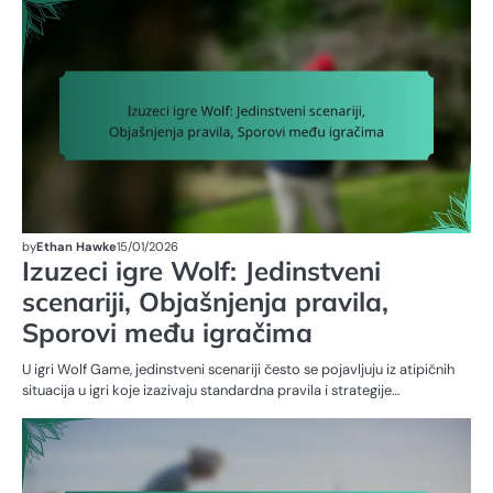
VA
PR
GO
W
by
Ethan Hawke
15/01/2026
Izuzeci igre Wolf: Jedinstveni
scenariji, Objašnjenja pravila,
Sporovi među igračima
U igri Wolf Game, jedinstveni scenariji često se pojavljuju iz atipičnih
situacija u igri koje izazivaju standardna pravila i strategije…
VA
PR
GO
W