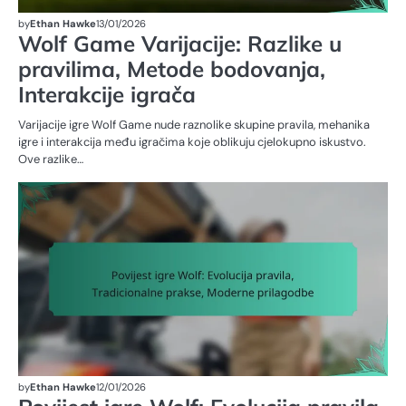
by
Ethan Hawke
13/01/2026
Wolf Game Varijacije: Razlike u
pravilima, Metode bodovanja,
Interakcije igrača
Varijacije igre Wolf Game nude raznolike skupine pravila, mehanika
igre i interakcija među igračima koje oblikuju cjelokupno iskustvo.
Ove razlike…
VA
PR
GO
W
by
Ethan Hawke
12/01/2026